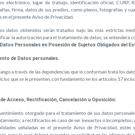
eo electrónico, lugar de trabajo, identificación oficial, CURP,
rafías, firma, datos de sus predios, como planos, fotografías y cu
 en el presente Aviso de Privacidad.
 datos obtenidos serán tratados bajo las más estrictas medi
ificar la autorización para el tratamiento de datos; se entenderá 
 Datos Personales en Posesión de Sujetos Obligados del Es
ento de Datos personales.
ango a través de las dependencias que lo conforman trata los dato
vicios que se le presenten, con fundamento en los artículos 17 incis
de Acceso, Rectificación, Cancelación u Oposición:
sentimiento otorgado para el tratamiento de sus datos personale
ratamiento; a rectificarlos en caso de ser inexactos o incompletos
alidades señaladas en el presente Aviso de Privacidad, estén s
cio, para lo cual deberá presentar su solicitud en las oficinas de