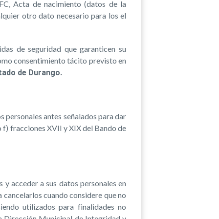
 RFC, Acta de nacimiento (datos de la
alquier otro dato necesario para los el
das de seguridad que garanticen su
como consentimiento tácito previsto en
tado de Durango.
s personales antes señalados para dar
o f) fracciones XVII y XIX del Bando de
s y acceder a sus datos personales en
; a cancelarlos cuando considere que no
iendo utilizados para finalidades no
 la Dirección Municipal de Integridad y