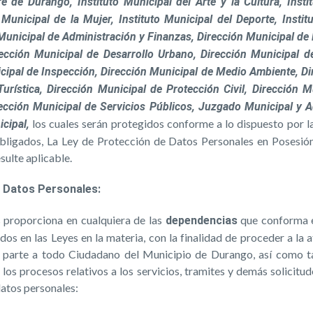
e de Durango, Instituto Municipal del Arte y la Cultura, Instit
Municipal de la Mujer, Instituto Municipal del Deporte, Institu
unicipal de Administración y Finanzas, Dirección Municipal de 
ección Municipal de Desarrollo Urbano, Dirección Municipal d
pal de Inspección, Dirección Municipal de Medio Ambiente, Di
rística, Dirección Municipal de Protección Civil, Dirección M
ección Municipal de Servicios Públicos, Juzgado Municipal y Ad
los cuales serán protegidos conforme a lo dispuesto por 
cipal,
bligados, La Ley de Protección de Datos Personales en Posesió
ulte aplicable.
s Datos Personales:
s proporciona en cualquiera de las
que conforma e
dependencias
dos en las Leyes en la materia, con la finalidad de proceder a la
a parte a todo Ciudadano del Municipio de Durango, así como ta
los procesos relativos a los servicios, tramites y demás solicitu
datos personales: