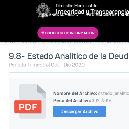
Dirección Municipal de
Integridad y Transparencia
¿QUIÉNES SOMOS?
INFORMACIÓN DE TRAN
SOLICITUD DE INFORMACIÓN
Inicio
CONAC
9- Información Contable
9.8- Estado Ana
9.8- Estado Analítico de la Deud
Período Trimestral Oct - Dic 2020
Nombre del Archivo:
estado_analit
Peso del Archivo:
302,75KB
Descargar Archivo