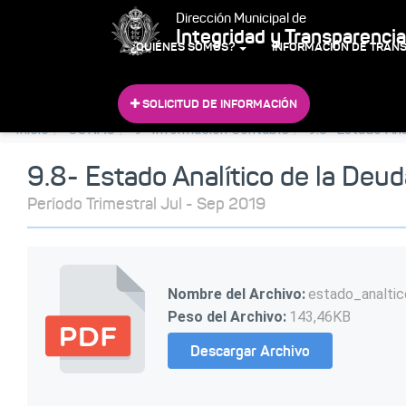
Dirección Municipal de
Integridad y Transparencia
¿QUIÉNES SOMOS?
INFORMACIÓN DE TRAN
SOLICITUD DE INFORMACIÓN
Inicio
CONAC
9- Información Contable
9.8- Estado Ana
9.8- Estado Analítico de la Deud
Período Trimestral Jul - Sep 2019
Nombre del Archivo:
estado_analti
Peso del Archivo:
143,46KB
Descargar Archivo