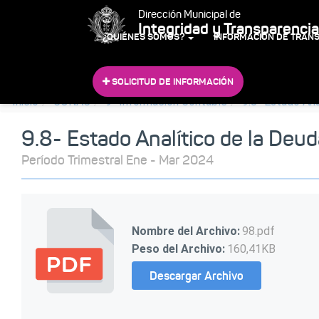
Dirección Municipal de
Integridad y Transparencia
¿QUIÉNES SOMOS?
INFORMACIÓN DE TRAN
SOLICITUD DE INFORMACIÓN
Inicio
CONAC
9- Información Contable
9.8- Estado Ana
9.8- Estado Analítico de la Deud
Período Trimestral Ene - Mar 2024
Nombre del Archivo:
98.pdf
Peso del Archivo:
160,41KB
Descargar Archivo