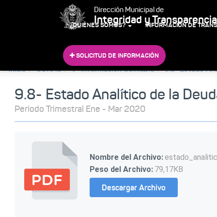
Dirección Municipal de
Integridad y Transparencia
¿QUIÉNES SOMOS?
INFORMACIÓN DE TRAN
SOLICITUD DE INFORMACIÓN
Inicio
CONAC
9- Información Contable
9.8- Estado Ana
9.8- Estado Analítico de la Deud
Período Trimestral Ene - Mar 2020
Nombre del Archivo:
estado_analit
Peso del Archivo:
79,17KB
Descargar Archivo