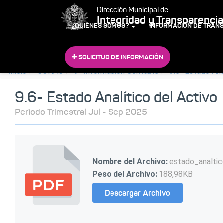
Dirección Municipal de
Integridad y Transparencia
¿QUIÉNES SOMOS?
INFORMACIÓN DE TRAN
SOLICITUD DE INFORMACIÓN
Inicio
CONAC
9- Información Contable
9.6- Estado Ana
9.6- Estado Analítico del Activo
Período Trimestral Jul - Sep 2025
Nombre del Archivo:
estado_analti
Peso del Archivo:
188,98KB
Descargar Archivo