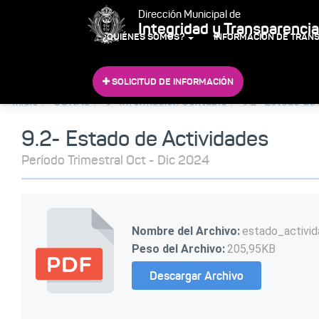
Dirección Municipal de
Integridad y Transparencia
¿QUIÉNES SOMOS?
INFORMACIÓN DE TRAN
SOLICITUD DE INFORMACIÓN
Inicio
CONAC
9- Información Contable
9.2- Estado de
9.2- Estado de Actividades
Período Trimestral Oct - Dic 2024
Nombre del Archivo:
estado_activid
Peso del Archivo:
205,95KB
Descargar Archivo