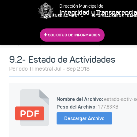
Dirección Municipal de
Integridad y Transparencia
¿QUIÉNES SOMOS?
INFORMACIÓN DE TRAN
SOLICITUD DE INFORMACIÓN
Inicio
CONAC
9- Información Contable
9.2- Estado de
9.2- Estado de Actividades
Período Trimestral Jul - Sep 2018
Nombre del Archivo:
estado-activ-
Peso del Archivo:
177,83KB
Descargar Archivo