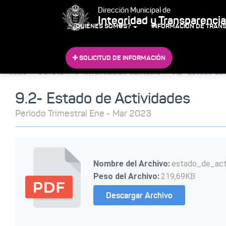
Dirección Municipal de
Integridad y Transparencia
¿QUIÉNES SOMOS?
INFORMACIÓN DE TRAN
SOLICITUD DE INFORMACIÓN
Inicio
CONAC
9- Información Contable
9.2- Estado de
9.2- Estado de Actividades
Período Trimestral Ene - Mar 2023
Nombre del Archivo:
estado_de_act
Peso del Archivo:
219,69KB
Descargar Archivo