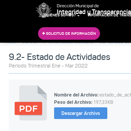
Dirección Municipal de
Integridad y Transparencia
¿QUIÉNES SOMOS?
INFORMACIÓN DE TRAN
SOLICITUD DE INFORMACIÓN
Inicio
CONAC
9- Información Contable
9.2- Estado de
9.2- Estado de Actividades
Período Trimestral Ene - Mar 2022
Nombre del Archivo:
estado_de_act
Peso del Archivo:
197,33KB
Descargar Archivo