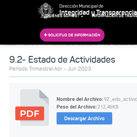
Dirección Municipal de
Integridad y Transparencia
¿QUIÉNES SOMOS?
INFORMACIÓN DE TRAN
SOLICITUD DE INFORMACIÓN
Inicio
CONAC
9- Información Contable
9.2- Estado de
9.2- Estado de Actividades
Período Trimestral Abr - Jun 2023
Nombre del Archivo:
92_edo_activi
Peso del Archivo:
212,46KB
Descargar Archivo