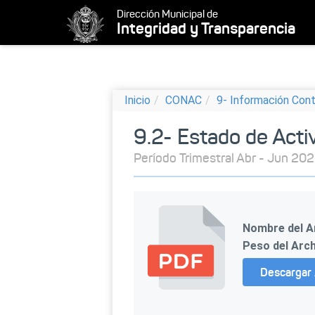
Dirección Municipal de
Integridad y Transparencia
Inicio
CONAC
9- Información Con
9.2- Estado de Acti
Período Trimestral Abr - Jun 20
Nombre del A
Peso del Arch
Descargar 