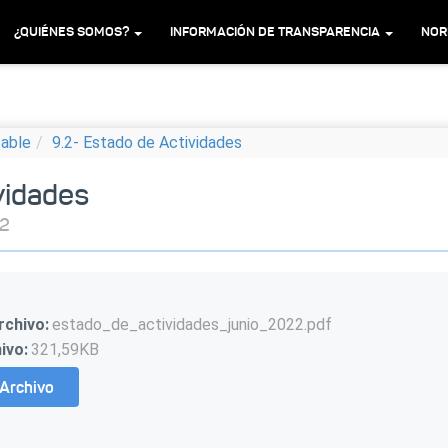
¿QUIÉNES SOMOS?
INFORMACIÓN DE TRANSPARENCIA
NOR
table
9.2- Estado de Actividades
vidades
22
rchivo:
estado_de_actividades_junio_2022.pdf
ivo:
321,59KB
Archivo