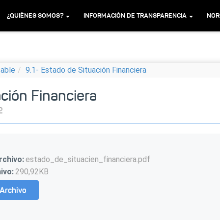
¿QUIÉNES SOMOS?
INFORMACIÓN DE TRANSPARENCIA
NOR
table
9.1- Estado de Situación Financiera
ación Financiera
2
rchivo:
estado_de_situacien_financiera.pdf
ivo:
290,92KB
Archivo