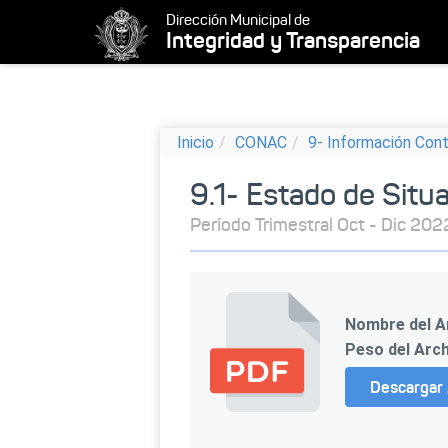
Dirección Municipal de
Integridad y Transparencia
Inicio
CONAC
9- Información Con
9.1- Estado de Situ
Período Trimestral Oct - Dic 202
Nombre del A
Peso del Arch
Descargar 