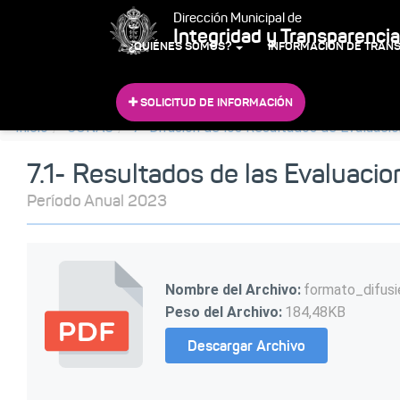
Dirección Municipal de
Integridad y Transparencia
¿QUIÉNES SOMOS?
INFORMACIÓN DE TRAN
SOLICITUD DE INFORMACIÓN
Inicio
CONAC
7- Difusión de los Resultados de Evaluaci
7.1- Resultados de las Evaluaci
Período Anual 2023
Nombre del Archivo:
formato_difus
Peso del Archivo:
184,48KB
Descargar Archivo