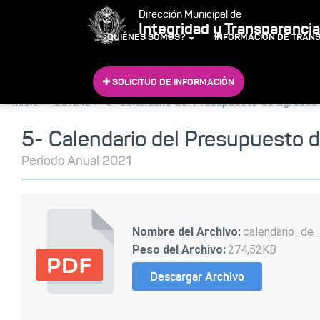
Dirección Municipal de
Integridad y Transparencia
¿QUIÉNES SOMOS?
INFORMACIÓN DE TRAN
SOLICITUD DE INFORMACIÓN
Inicio
CONAC
5- Calendario del Presupuesto de Egresos
5- Calendario del Presupuesto 
Período Anual 2021
Nombre del Archivo:
calendario_de
Peso del Archivo:
274,52KB
Descargar Archivo