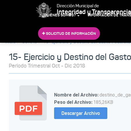
Dirección Municipal de
Integridad y Transparencia
¿QUIÉNES SOMOS?
INFORMACIÓN DE TRAN
SOLICITUD DE INFORMACIÓN
Inicio
CONAC
15- Ejercicio y Destino del Gasto Federali
15- Ejercicio y Destino del Gast
Período Trimestral Oct - Dic 2018
Nombre del Archivo:
destino_de_ga
Peso del Archivo:
185,26KB
Descargar Archivo