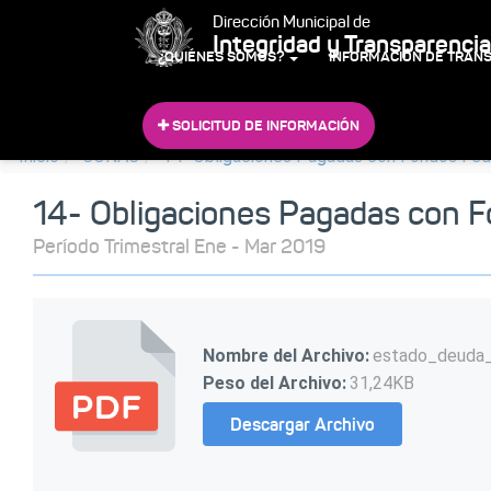
Dirección Municipal de
Integridad y Transparencia
¿QUIÉNES SOMOS?
INFORMACIÓN DE TRAN
SOLICITUD DE INFORMACIÓN
Inicio
CONAC
14- Obligaciones Pagadas con Fondos Fed
14- Obligaciones Pagadas con F
Período Trimestral Ene - Mar 2019
Nombre del Archivo:
estado_deuda
Peso del Archivo:
31,24KB
Descargar Archivo