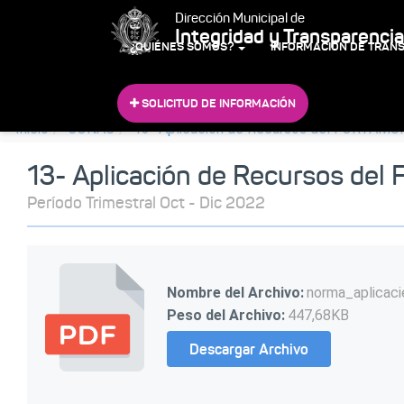
Dirección Municipal de
Integridad y Transparencia
¿QUIÉNES SOMOS?
INFORMACIÓN DE TRAN
SOLICITUD DE INFORMACIÓN
Inicio
CONAC
13- Aplicación de Recursos del FORTAMU
13- Aplicación de Recursos de
Período Trimestral Oct - Dic 2022
Nombre del Archivo:
norma_aplicaci
Peso del Archivo:
447,68KB
Descargar Archivo