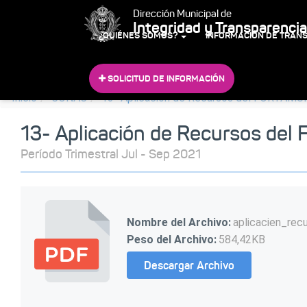
Dirección Municipal de
Integridad y Transparencia
¿QUIÉNES SOMOS?
INFORMACIÓN DE TRAN
SOLICITUD DE INFORMACIÓN
Inicio
CONAC
13- Aplicación de Recursos del FORTAMU
13- Aplicación de Recursos de
Período Trimestral Jul - Sep 2021
Nombre del Archivo:
aplicacien_rec
Peso del Archivo:
584,42KB
Descargar Archivo