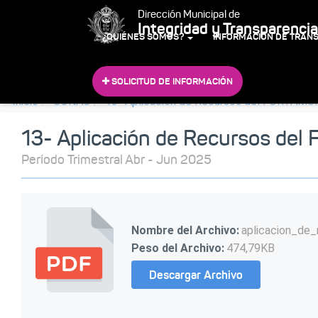
Dirección Municipal de
Integridad y Transparencia
¿QUIÉNES SOMOS?
INFORMACIÓN DE TRAN
SOLICITUD DE INFORMACIÓN
Inicio
CONAC
13- Aplicación de Recursos del FORTAMU
13- Aplicación de Recursos de
Período Trimestral Abr - Jun 2025
Nombre del Archivo:
aplicacion_de_
Peso del Archivo:
474,79KB
Descargar Archivo