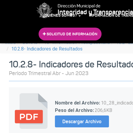
Dirección Municipal de
Integridad y Transparencia
¿QUIÉNES SOMOS?
INFORMACIÓN DE TRAN
SOLICITUD DE INFORMACIÓN
Inicio
CONAC
10- Información Presupuestaria
10.2- E
10.2.8- Indicadores de Resultados
10.2.8- Indicadores de Resultad
Período Trimestral Abr - Jun 2023
Nombre del Archivo:
10_28_indicad
Peso del Archivo:
206,6KB
Descargar Archivo