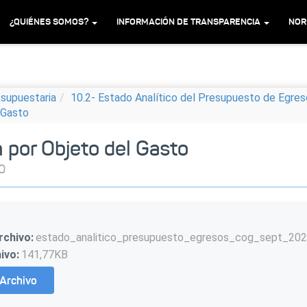
¿QUIÉNES SOMOS?
INFORMACIÓN DE TRANSPARENCIA
NOR
esupuestaria
10.2- Estado Analítico del Presupuesto de Egre
l Gasto
n por Objeto del Gasto
0
rchivo:
estado_analitico_presupuesto_egresos_cog_sept_202
ivo:
141,77KB
Archivo