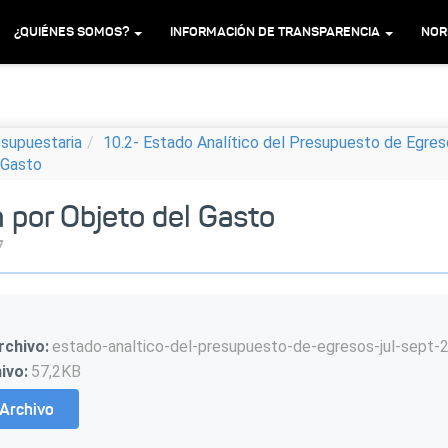
¿QUIÉNES SOMOS?
INFORMACIÓN DE TRANSPARENCIA
NOR
esupuestaria
10.2- Estado Analítico del Presupuesto de Egre
l Gasto
n por Objeto del Gasto
7
rchivo:
estado-analtico-del-presupuesto-de-egresos-jul-sept-
ivo:
57,2KB
Archivo