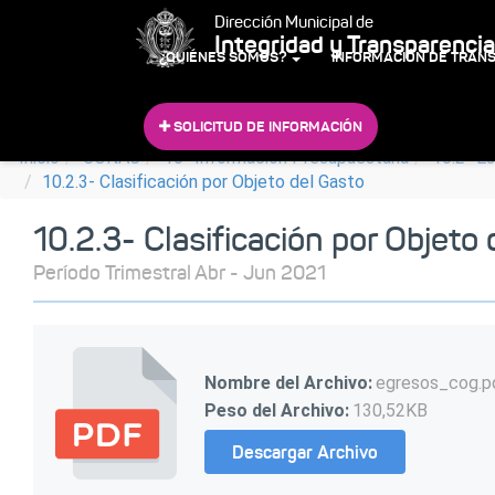
Dirección Municipal de
Integridad y Transparencia
¿QUIÉNES SOMOS?
INFORMACIÓN DE TRAN
SOLICITUD DE INFORMACIÓN
Inicio
CONAC
10- Información Presupuestaria
10.2- E
10.2.3- Clasificación por Objeto del Gasto
10.2.3- Clasificación por Objeto
Período Trimestral Abr - Jun 2021
Nombre del Archivo:
egresos_cog.p
Peso del Archivo:
130,52KB
Descargar Archivo