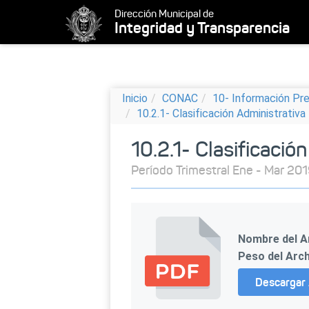
Dirección Municipal de
Integridad y Transparencia
Inicio
CONAC
10- Información Pr
10.2.1- Clasificación Administrativa
10.2.1- Clasificació
Período Trimestral Ene - Mar 20
Nombre del A
Peso del Arch
Descargar 