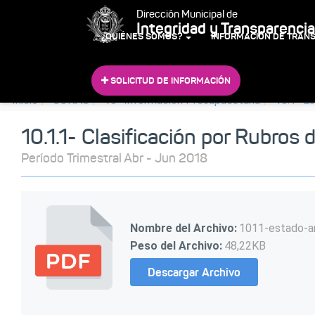
Dirección Municipal de
Integridad y Transparencia
¿QUIÉNES SOMOS?
INFORMACIÓN DE TRAN
SOLICITUD DE INFORMACIÓN
Inicio
CONAC
10- Información Presupuestaria
10.1- E
10.1.1- Clasificación por Rubros 
Período Trimestral Abr - Jun 2018
Nombre del Archivo:
1011-estado-an
Peso del Archivo:
48,22KB
Descargar Archivo