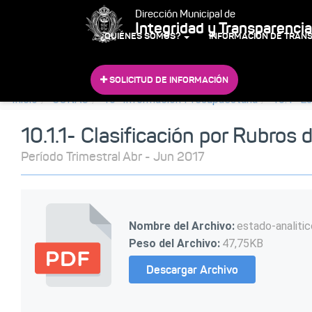
Dirección Municipal de
Integridad y Transparencia
¿QUIÉNES SOMOS?
INFORMACIÓN DE TRAN
SOLICITUD DE INFORMACIÓN
Inicio
CONAC
10- Información Presupuestaria
10.1- E
10.1.1- Clasificación por Rubros 
Período Trimestral Abr - Jun 2017
Nombre del Archivo:
estado-analiti
Peso del Archivo:
47,75KB
Descargar Archivo